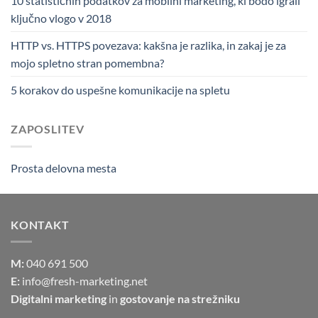
10 statističnih podatkov za mobilni marketing, ki bodo igrali
ključno vlogo v 2018
HTTP vs. HTTPS povezava: kakšna je razlika, in zakaj je za
mojo spletno stran pomembna?
5 korakov do uspešne komunikacije na spletu
ZAPOSLITEV
Prosta delovna mesta
KONTAKT
M:
040 691 500
E:
info@fresh-marketing.net
Digitalni marketing
in
gostovanje na strežniku