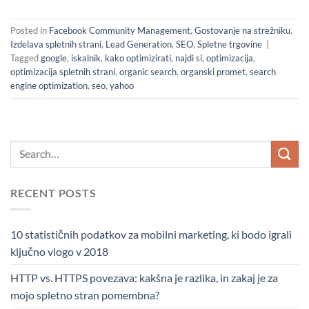
Posted in
Facebook Community Management
,
Gostovanje na strežniku
,
Izdelava spletnih strani
,
Lead Generation
,
SEO
,
Spletne trgovine
|
Tagged
google
,
iskalnik
,
kako optimizirati
,
najdi si
,
optimizacija
,
optimizacija spletnih strani
,
organic search
,
organski promet
,
search
engine optimization
,
seo
,
yahoo
RECENT POSTS
10 statističnih podatkov za mobilni marketing, ki bodo igrali
ključno vlogo v 2018
HTTP vs. HTTPS povezava: kakšna je razlika, in zakaj je za
mojo spletno stran pomembna?