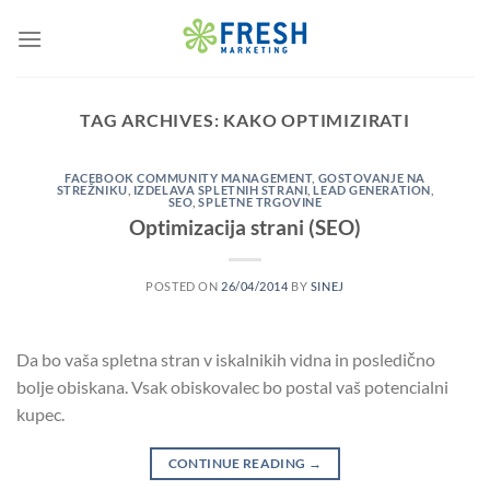
Skip
to
content
TAG ARCHIVES:
KAKO OPTIMIZIRATI
FACEBOOK COMMUNITY MANAGEMENT
,
GOSTOVANJE NA
STREŽNIKU
,
IZDELAVA SPLETNIH STRANI
,
LEAD GENERATION
,
SEO
,
SPLETNE TRGOVINE
Optimizacija strani (SEO)
POSTED ON
26/04/2014
BY
SINEJ
Da bo vaša spletna stran v iskalnikih vidna in posledično
bolje obiskana. Vsak obiskovalec bo postal vaš potencialni
kupec.
CONTINUE READING
→