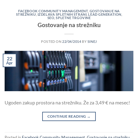
FACEBOOK COMMUNITY MANAGEMENT
,
GOSTOVANJE NA
STREŽNIKU
,
IZDELAVA SPLETNIH STRANI
,
LEAD GENERATION
,
SEO
,
SPLETNE TRGOVINE
Gostovanje na strežniku
POSTED ON
22/04/2014
BY
SINEJ
22
Apr
Ugoden zakup prostora na strežniku. Že za 3,49 € na mesec!
CONTINUE READING
→
Posted in
Facebook Community Management
,
Gostovanje na strežniku
,