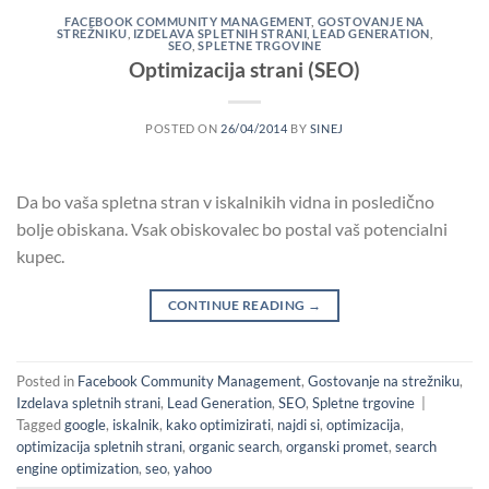
FACEBOOK COMMUNITY MANAGEMENT
,
GOSTOVANJE NA
STREŽNIKU
,
IZDELAVA SPLETNIH STRANI
,
LEAD GENERATION
,
SEO
,
SPLETNE TRGOVINE
Optimizacija strani (SEO)
POSTED ON
26/04/2014
BY
SINEJ
Da bo vaša spletna stran v iskalnikih vidna in posledično
bolje obiskana. Vsak obiskovalec bo postal vaš potencialni
kupec.
CONTINUE READING
→
Posted in
Facebook Community Management
,
Gostovanje na strežniku
,
Izdelava spletnih strani
,
Lead Generation
,
SEO
,
Spletne trgovine
|
Tagged
google
,
iskalnik
,
kako optimizirati
,
najdi si
,
optimizacija
,
optimizacija spletnih strani
,
organic search
,
organski promet
,
search
engine optimization
,
seo
,
yahoo