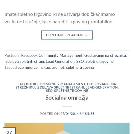
Imate spletno trgovino, ki ne ustvarja dobička? Imamo
večletne izkušnje, kako narediti trgovino profitabilno…
CONTINUE READING
→
Posted in
Facebook Community Management
,
Gostovanje na strežniku
,
Izdelava spletnih strani
,
Lead Generation
,
SEO
,
Spletne trgovine
|
Tagged
ecommerce
,
nakup
,
promet
,
spletna trgovina
FACEBOOK COMMUNITY MANAGEMENT
,
GOSTOVANJE NA
STREŽNIKU
,
IZDELAVA SPLETNIH STRANI
,
LEAD GENERATION
,
SEO
,
SPLETNE TRGOVINE
Socialna omrežja
POSTED ON
27/04/2014
BY
SINEJ
27