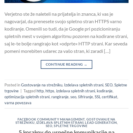
Verjetno ste že naleteli na prijatelja in znanca, ki vas je
nagovarjal, da prenesete svojo spletno stran HTTPS varno
kodiranje. Omenili so tudi, da je Google pri pozicioniranju
spletnih mest v svojem algoritmu pozoren na kodirane strani,
saj le-te bolje rangirajo kot »odprte« HTTP strani. Kar seveda
pomeni morebiten udarec za vašo stran, ki zaradi […]
CONTINUE READING
→
Posted in
Gostovanje na strežniku
,
Izdelava spletnih strani
,
SEO
,
Spletne
trgovine
|
Tagged
http
,
https
,
izdelava spletnih strani
,
kodiranje
,
optimizacija spletnih strani
,
rangiranje
,
seo
,
šifriranje
,
SSL certifikat
,
varna povezava
FACEBOOK COMMUNITY MANAGEMENT
,
GOSTOVANJE NA
STREŽNIKU
,
IZDELAVA SPLETNIH STRANI
,
LEAD GENERATION
,
SEO
,
SPLETNE TRGOVINE
5 korakov do uspešne komunikacije na