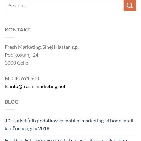
KONTAKT
Fresh Marketing, Sinej Hlastan s.p.
Pod kostanji 24
3000 Celje
M:
040 691 500
E:
info@fresh-marketing.net
BLOG
10 statističnih podatkov za mobilni marketing, ki bodo igrali
ključno vlogo v 2018
HTTP vs. HTTPS povezava: kakšna je razlika, in zakaj je za