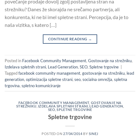
povečanje prodaje dovolj zgolj postavljena stran na
strežniku? Danes že skorajda ne srečamo partnerja, ali
konkurenta, ki ne bi imel spletne strani. Percepcija, da je to
naša vizitka, s katero […]
CONTINUE READING
→
Posted in
Facebook Community Management
,
Gostovanje na strežniku
,
Izdelava spletnih strani
,
Lead Generation
,
SEO
,
Spletne trgovine
|
Tagged
facebook community management
,
gostovanje na strežniku
,
lead
generation
,
optimizacija spletne strani
,
seo
,
socialna omrežja
,
spletna
trgovina
,
spletno komuniciranje
FACEBOOK COMMUNITY MANAGEMENT
,
GOSTOVANJE NA
STREŽNIKU
,
IZDELAVA SPLETNIH STRANI
,
LEAD GENERATION
,
SEO
,
SPLETNE TRGOVINE
Spletne trgovine
POSTED ON
27/04/2014
BY
SINEJ