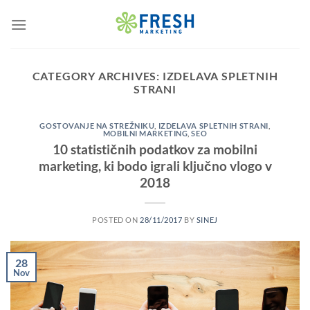
Skip
to
content
CATEGORY ARCHIVES:
IZDELAVA SPLETNIH
STRANI
GOSTOVANJE NA STREŽNIKU
,
IZDELAVA SPLETNIH STRANI
,
MOBILNI MARKETING
,
SEO
10 statističnih podatkov za mobilni
marketing, ki bodo igrali ključno vlogo v
2018
POSTED ON
28/11/2017
BY
SINEJ
28
Nov