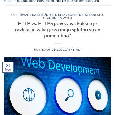
marketing
,
pametni telefoni
,
potrošniki
,
responsive template
,
seo
GOSTOVANJE NA STREŽNIKU
,
IZDELAVA SPLETNIH STRANI
,
SEO
,
SPLETNE TRGOVINE
HTTP vs. HTTPS povezava: kakšna je
razlika, in zakaj je za mojo spletno stran
pomembna?
POSTED ON
21/11/2017
BY
SINEJ
21
Nov